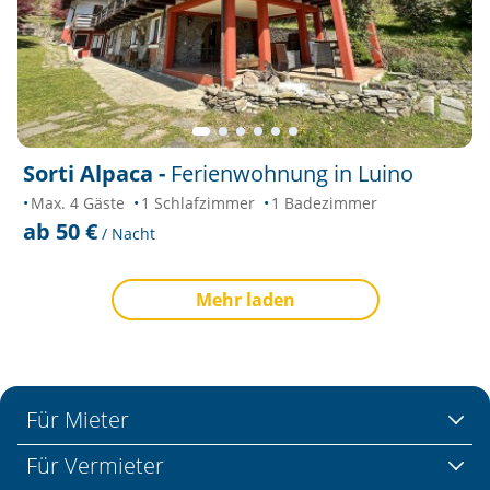
Sorti Alpaca -
Ferienwohnung in Luino
Max. 4 Gäste
1 Schlafzimmer
1 Badezimmer
ab 50 €
/ Nacht
Mehr laden
Für Mieter
Für Vermieter