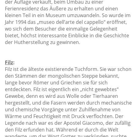
der Auflage verkauft, beim Umbau zu einer
Ferienresidenz das Äußere zu erhalten und einen
kleinen Teil in ein Museum umzuwandeln. So wurde im
Jahr 1994 das „museo dell’arte del cappello“ eröffnet,
wo sich dem Besucher die einmalige Gelegenheit
bietet, höchst interessante Einblicke in die Geschichte
der Hutherstellung zu gewinnen.
Filz
:
Filz ist die älteste existierende Tuchform. Sie war schon
den Stämmen der mongolischen Steppe bekannt,
lange bevor Römer und Griechen sie für sich
entdeckten. Filz ist eigentlich ein „nicht gewebtes“
Gewebe, denn es wird aus Wolle oder Tierhaaren
hergestellt, und die Fasern werden durch mechanische
und chemische Vorgänge unter Zuhilfenahme von
Wärme und Feuchtigkeit mit Druck verflochten. Der
Legende nach war es der Apostel Giacomo, der zufällig
den Filz erfunden hat. Während er durch die Welt
wanderte, um das Wort Gottes zu verkünden, suchte