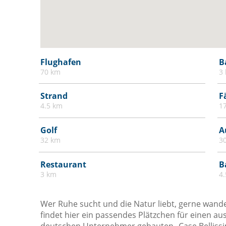
Heizung
High Definition (HD) Flachbildfernseher -
32 Zoll oder mehr
Kinderbett / Kinderbett
Flughafen
B
Kinderhochstuhl
70 km
3
Kohlenmonoxiddetektor
Strand
F
Mülleimer
4.5 km
1
Parkplatz
Golf
A
Satelliten Fernsehen
32 km
3
Schlafsofa
Schränke im Zimmer
Restaurant
B
3 km
4
Selbstgesteuertes Heiz- / Kühlsystem
Sofa
Wer Ruhe sucht und die Natur liebt, gerne wand
Terrasse
findet hier ein passendes Plätzchen für einen au