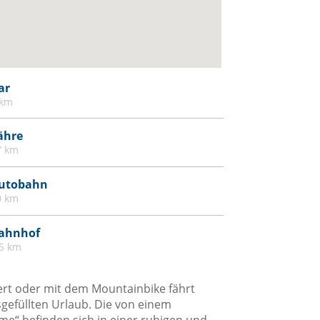
ar
 km
ähre
7 km
utobahn
0 km
ahnhof
.5 km
ert oder mit dem Mountainbike fährt
sgefüllten Urlaub. Die von einem