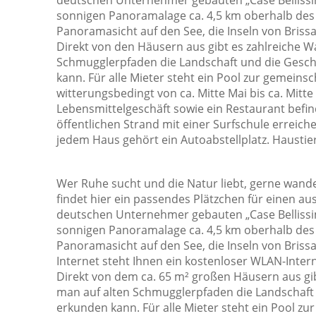
deutschen Unternehmer gebauten „Case Bellissim
Weingläser
sonnigen Panoramalage ca. 4,5 km oberhalb des
Panoramasicht auf den See, die Inseln von Briss
Direkt von den Häusern aus gibt es zahlreiche 
Schmugglerpfaden die Landschaft und die Gesc
kann. Für alle Mieter steht ein Pool zur gemeins
witterungsbedingt von ca. Mitte Mai bis ca. Mitte
Lebensmittelgeschäft sowie ein Restaurant befin
öffentlichen Strand mit einer Surfschule erreich
jedem Haus gehört ein Autoabstellplatz. Haustiere
Wer Ruhe sucht und die Natur liebt, gerne wand
findet hier ein passendes Plätzchen für einen au
deutschen Unternehmer gebauten „Case Bellissim
sonnigen Panoramalage ca. 4,5 km oberhalb des
Panoramasicht auf den See, die Inseln von Briss
Internet steht Ihnen ein kostenloser WLAN-Inter
Direkt von dem ca. 65 m² großen Häusern aus gi
man auf alten Schmugglerpfaden die Landschaft
erkunden kann. Für alle Mieter steht ein Pool zu