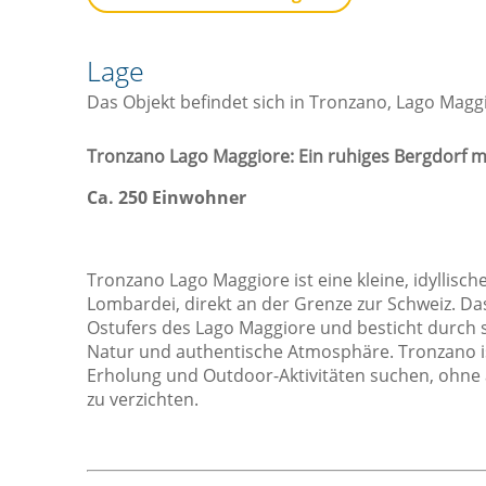
Besteck / Utensilien
Herd
Lage
Kaffee- / Teekocher
Das Objekt befindet sich in Tronzano, Lago Magg
Kochnische / Küchenzeile
Küchenwaren
Tronzano Lago Maggiore: Ein ruhiges Bergdorf m
Kühlschrank
Ca. 250 Einwohner
Ofen
Toaster
Tronzano Lago Maggiore ist eine kleine, idyllisc
Sicht
L
Lombardei, direkt an der Grenze zur Schweiz. Da
Ostufers des Lago Maggiore und besticht durch 
Aussicht
Natur und authentische Atmosphäre. Tronzano ist 
Blick auf die Berge
Erholung und Outdoor-Aktivitäten suchen, ohne a
zu verzichten.
Pool mit Aussicht
Seeblick
Sonstiges