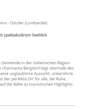
Dusche
Privates Badezimmer
iore - Ostufer (Lombardei)
it spektakulärem Seeblick
he Gemeinde in der italienischen Region
age
s charmante Bergdorf liegt oberhalb des
seine unglaubliche Aussicht, unberührte
Dorflage
der perfekte Ort für alle, die Ruhe,
uf die Nähe zu touristischen Highlights