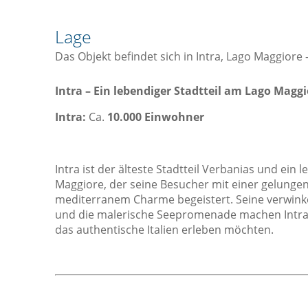
Geschirrspüler
Lage
Herd
Das Objekt befindet sich in Intra, Lago Maggiore
Kaffee- / Teekocher
Kochnische / Küchenzeile
Intra – Ein lebendiger Stadtteil am Lago Maggi
Küchenwaren
Intra:
Ca.
10.000 Einwohner
Kühlschrank
Ofen
Intra ist der älteste Stadtteil Verbanias und ein
Toaster
Maggiore, der seine Besucher mit einer gelunge
mediterranem Charme begeistert. Seine verwinke
Sicht
L
und die malerische Seepromenade machen Intra z
Aussicht
das authentische Italien erleben möchten.
Gartenaussicht
Sonstiges
Garten