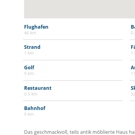
Kohlenmonoxiddetektor
Mülleimer
Parkplatz
Flughafen
B
Satelliten Fernsehen
46 km
0
Schlafsofa
Strand
F
Schränke im Zimmer
1 km
1
Sofa
Golf
A
Terrasse
9 km
1
Wasserkocher
Restaurant
S
Weingläser
0.5 km
3
Bahnhof
9 km
Das geschmackvoll, teils antik möblierte Haus h