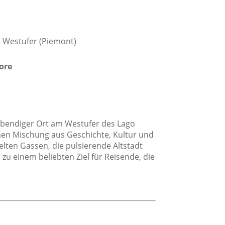
Dusche
Privates Badezimmer
 - Westufer (Piemont)
ore
 lebendiger Ort am Westufer des Lago
nen Mischung aus Geschichte, Kultur und
lten Gassen, die pulsierende Altstadt
age
u einem beliebten Ziel für Reisende, die
Innenstadtlage
Stadtlage