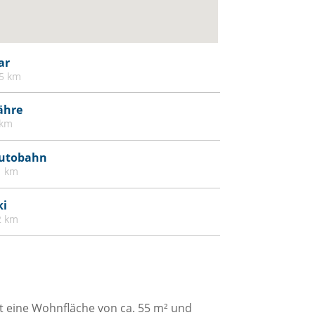
ar
.5 km
ähre
 km
utobahn
1 km
ki
2 km
at eine Wohnfläche von ca. 55 m² und