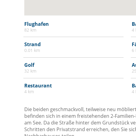
Heizung
Kohlenmonoxiddetektor
Mülleimer
Flughafen
B
Parkplatz
82 km
4
Satelliten Fernsehen
Strand
F
Schränke im Zimmer
0.01 km
6
Seezugang
Golf
A
Selbstgesteuertes Heiz- / Kühlsystem
32 km
2
Sofa
Restaurant
B
Terrasse
4 km
4
Weingläser
Die beiden geschmackvoll, teilweise neu möbli
befinden sich in einem freistehenden 2-Familien
am See. Da die Straße hinter dem Grundstück ve
Schritten den Privatstrand erreichen, den Sie s