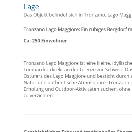
Lage
Kaffee- / Teekocher
Das Objekt befindet sich in Tronzano, Lago Magg
Küche
Küchenwaren
Tronzano Lago Maggiore: Ein ruhiges Bergdorf m
Kühlschrank
Ca. 250 Einwohner
Ofen
Toaster
Tronzano Lago Maggiore ist eine kleine, idyllisc
Sicht
L
Lombardei, direkt an der Grenze zur Schweiz. Da
Ostufers des Lago Maggiore und besticht durch 
Aussicht
Natur und authentische Atmosphäre. Tronzano ist 
Blick auf die Berge
Erholung und Outdoor-Aktivitäten suchen, ohne a
zu verzichten.
Gartenaussicht
Seeblick
Sonstiges
Garten
Geschichtliches Erbe und traditioneller Char