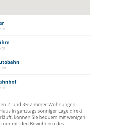
ar
 km
ähre
 km
utobahn
5 km
ahnhof
 km
erten 2- und 3½-Zimmer-Wohnungen
-Haus in ganztags sonniger Lage direkt
rläuft, können Sie bequem mit wenigen
ich nur mit den Bewohnern des