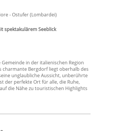
Privates Badezimmer
iore - Ostufer (Lombardei)
it spektakulärem Seeblick
he Gemeinde in der italienischen Region
age
s charmante Bergdorf liegt oberhalb des
seine unglaubliche Aussicht, unberührte
Direkt am Strand
der perfekte Ort für alle, die Ruhe,
Strand
uf die Nähe zu touristischen Highlights
Dorflage
me