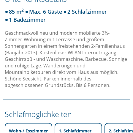
2
85 m
Max. 6 Gäste
2 Schlafzimmer
1 Badezimmer
Geschmackvoll neu und modern möblierte 3½-
Zimmer-Wohnung mit Terrasse und großem
Sonnengarten in einem freistehenden 2-Familienhaus
(Baujahr 2013). Kostenloser WLAN Internetzugang.
Geschirrspül- und Waschmaschine. Barbecue. Sonnige
und ruhige Lage. Wanderungen und
Mountainbiketouren direkt vom Haus aus möglich.
Schöne Seesicht. Parken innerhalb des
abgeschlossenen Grundstücks. Bis 6 Personen.
Schlafmöglichkeiten
Wohn-/ Esszimmer
1. Schlafzimmer
2. Schlafzi