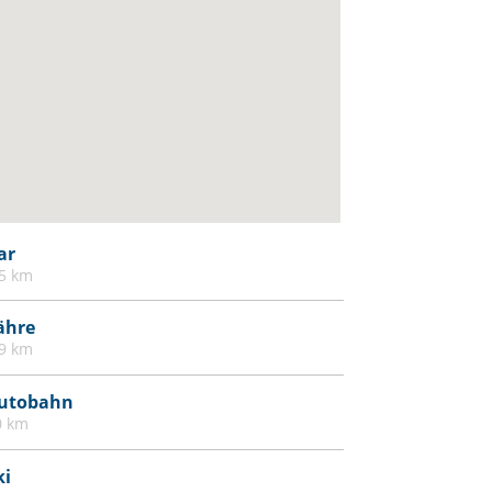
ar
.5 km
ähre
.9 km
utobahn
0 km
ki