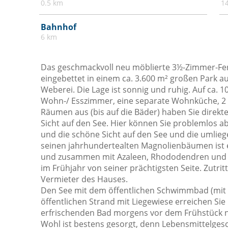
0.5 km
1
Parkplatz
Satelliten Fernsehen
Bahnhof
6 km
Schlafsofa
Schränke im Zimmer
Das geschmackvoll neu möblierte 3½-Zimmer-Ferie
Sofa
eingebettet in einem ca. 3.600 m² großen Park 
Weberei. Die Lage ist sonnig und ruhig. Auf ca. 1
Terrasse
Wohn-/ Esszimmer, eine separate Wohnküche, 2 
Weingläser
Räumen aus (bis auf die Bäder) haben Sie direk
Sicht auf den See. Hier können Sie problemlos a
und die schöne Sicht auf den See und die umlie
seinen jahrhundertealten Magnolienbäumen ist e
und zusammen mit Azaleen, Rhododendren und M
im Frühjahr von seiner prächtigsten Seite. Zutri
Vermieter des Hauses.
Den See mit dem öffentlichen Schwimmbad (mit
öffentlichen Strand mit Liegewiese erreichen Sie
erfrischenden Bad morgens vor dem Frühstück ni
Wohl ist bestens gesorgt, denn Lebensmittelgesc