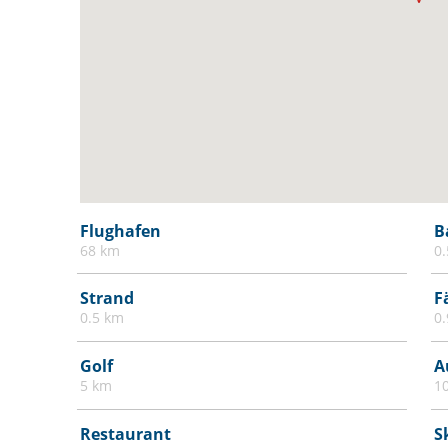
Esszimmersitze
Extra lange Betten (> 2 Meter)
Fernseher
Feuerlöscher
Feuermelder oder Rauchmelder
Fliesen- / Marmorboden
Freistehend
Handtücher / Bettwäsche gegen
Flughafen
B
Aufpreis
68 km
0
Haustiere
Strand
F
Heizung
0.5 km
0
High Definition (HD) Flachbildfernseher -
Golf
A
32 Zoll oder mehr
5 km
1
Kinderbett / Kinderbett
Mülleimer
Restaurant
S