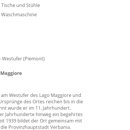
Tische und Stühle
Waschmaschine
adezimmer
Badewanne
Bidet
Dusche
 - Westufer (Piemont)
Privates Badezimmer
Zusätzliches Badezimmer
 Maggiore
egt am Westufer des Lago Maggiore und
Ursprünge des Ortes reichen bis in die
hnt wurde er im 11. Jahrhundert.
er Jahrhunderte hinweg ein begehrtes
eit 1939 bildet der Ort gemeinsam mit
 die Provinzhauptstadt Verbania.
age