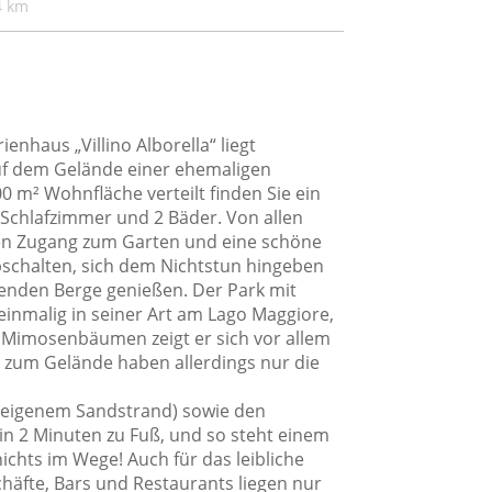
4 km
nhaus „Villino Alborella“ liegt
auf dem Gelände einer ehemaligen
00 m² Wohnfläche verteilt finden Sie ein
Schlafzimmer und 2 Bäder. Von allen
ten Zugang zum Garten und eine schöne
bschalten, sich dem Nichtstun hingeben
genden Berge genießen. Der Park mit
inmalig in seiner Art am Lago Maggiore,
imosenbäumen zeigt er sich vor allem
tt zum Gelände haben allerdings nur die
 eigenem Sandstrand) sowie den
 in 2 Minuten zu Fuß, und so steht einem
chts im Wege! Auch für das leibliche
häfte, Bars und Restaurants liegen nur