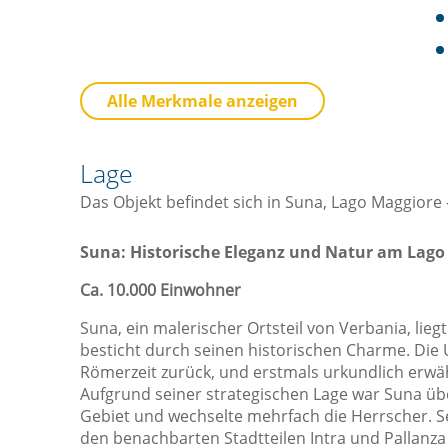
Küche
B
Alle Merkmale anzeigen
Besteck / Utensilien
Geschirrspüler
Lage
Herd
Das Objekt befindet sich in Suna, Lago Maggiore
Kaffee- / Teekocher
Küche
Suna: Historische Eleganz und Natur am Lago
Küchenwaren
Ca. 10.000 Einwohner
Kühlschrank
Suna, ein malerischer Ortsteil von Verbania, li
Mikrowelle
besticht durch seinen historischen Charme. Die 
Römerzeit zurück, und erstmals urkundlich erwä
Ofen
Aufgrund seiner strategischen Lage war Suna üb
Toaster
Gebiet und wechselte mehrfach die Herrscher. S
den benachbarten Stadtteilen Intra und Pallanza
Sicht
L