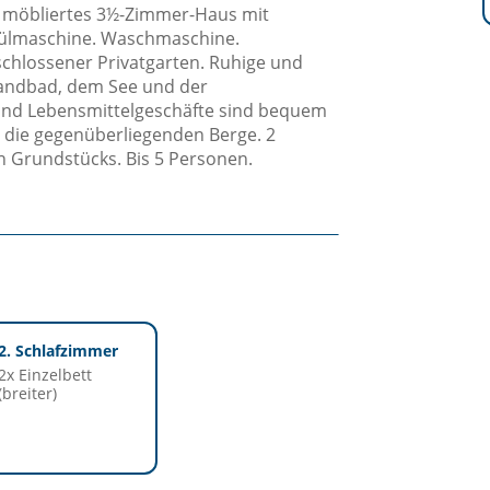
l möbliertes 3½-Zimmer-Haus mit
pülmaschine. Waschmaschine.
chlossener Privatgarten. Ruhige und
randbad, dem See und der
und Lebensmittelgeschäfte sind bequem
d die gegenüberliegenden Berge. 2
n Grundstücks. Bis 5 Personen.
2. Schlafzimmer
2x Einzelbett
(breiter)