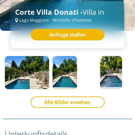
Corte Villa Donati -
Villa in
Lago Maggiore - Westufer (Piemont)
Anfrage stellen
Alle Bilder ansehen
Unterkunftsdetails