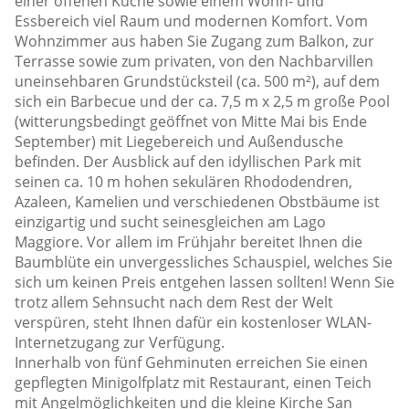
einer offenen Küche sowie einem Wohn- und
Essbereich viel Raum und modernen Komfort. Vom
Wohnzimmer aus haben Sie Zugang zum Balkon, zur
Terrasse sowie zum privaten, von den Nachbarvillen
uneinsehbaren Grundstücksteil (ca. 500 m²), auf dem
sich ein Barbecue und der ca. 7,5 m x 2,5 m große Pool
(witterungsbedingt geöffnet von Mitte Mai bis Ende
September) mit Liegebereich und Außendusche
befinden. Der Ausblick auf den idyllischen Park mit
seinen ca. 10 m hohen sekulären Rhododendren,
Azaleen, Kamelien und verschiedenen Obstbäume ist
einzigartig und sucht seinesgleichen am Lago
Maggiore. Vor allem im Frühjahr bereitet Ihnen die
Baumblüte ein unvergessliches Schauspiel, welches Sie
sich um keinen Preis entgehen lassen sollten! Wenn Sie
trotz allem Sehnsucht nach dem Rest der Welt
verspüren, steht Ihnen dafür ein kostenloser WLAN-
Internetzugang zur Verfügung.
Innerhalb von fünf Gehminuten erreichen Sie einen
gepflegten Minigolfplatz mit Restaurant, einen Teich
mit Angelmöglichkeiten und die kleine Kirche San