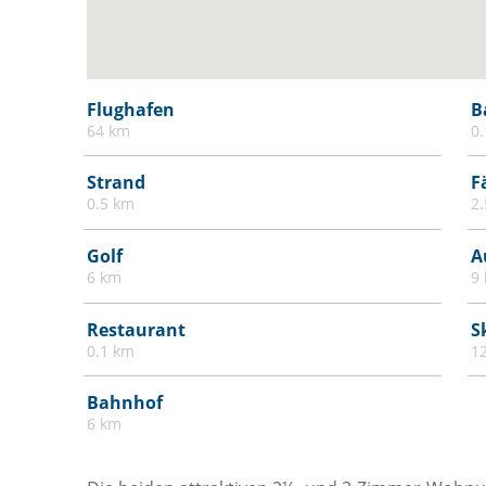
Flughafen
B
64 km
0
Strand
F
0.5 km
2
Golf
A
6 km
9
Restaurant
S
0.1 km
1
Bahnhof
6 km