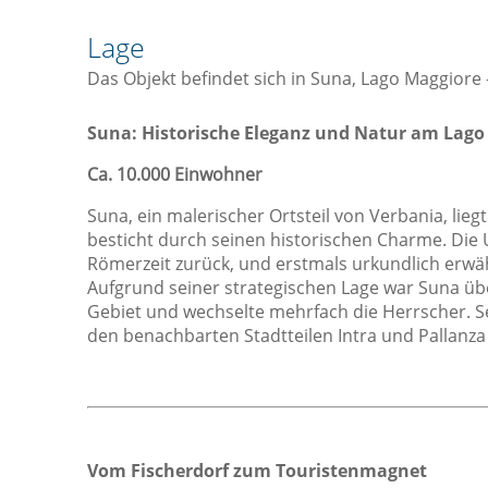
Geschirrspüler
Lage
Herd
Das Objekt befindet sich in Suna, Lago Maggiore
Kaffee- / Teekocher
Küche
Suna: Historische Eleganz und Natur am Lago
Kühlschrank
Ca. 10.000 Einwohner
Mikrowelle
Suna, ein malerischer Ortsteil von Verbania, li
Ofen
besticht durch seinen historischen Charme. Die 
Römerzeit zurück, und erstmals urkundlich erwä
Lage
S
Aufgrund seiner strategischen Lage war Suna üb
Innenstadtlage
Gebiet und wechselte mehrfach die Herrscher. S
den benachbarten Stadtteilen Intra und Pallanza
Stadtlage
Vom Fischerdorf zum Touristenmagnet