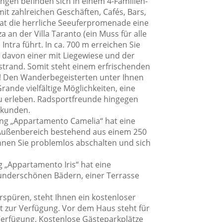
gen befinden sich in einem 4-Familien-
t zahlreichen Geschäften, Cafés, Bars,
hat die herrliche Seeuferpromenade eine
a an der Villa Taranto (ein Muss für alle
 Intra führt. In ca. 700 m erreichen Sie
, davon einer mit Liegewiese und der
trand. Somit steht einem erfrischenden
! Den Wanderbegeisterten unter Ihnen
ande vielfältige Möglichkeiten, eine
zu erleben. Radsportfreunde hingegen
rkunden.
g „Appartamento Camelia“ hat eine
 Außenbereich bestehend aus einem 250
nnen Sie problemlos abschalten und sich
„Appartamento Iris“ hat eine
wunderschönen Bädern, einer Terrasse
rspüren, steht Ihnen ein kostenloser
 zur Verfügung. Vor dem Haus steht für
Verfügung. Kostenlose Gästeparkplätze