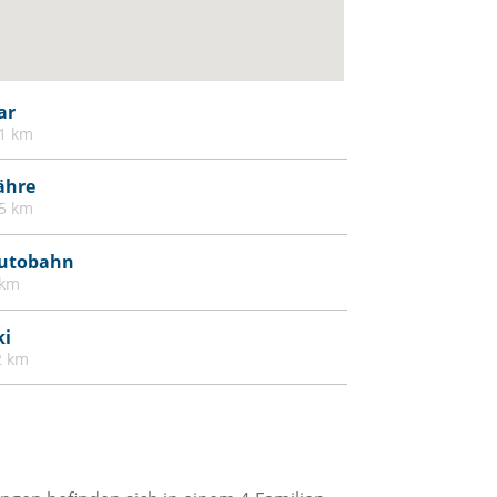
ar
.1 km
ähre
.5 km
utobahn
 km
ki
2 km