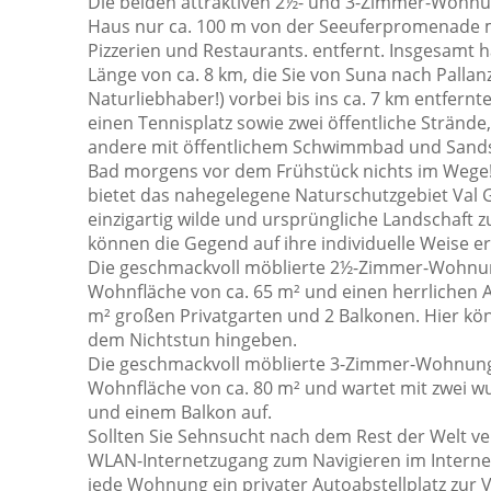
Die beiden attraktiven 2½- und 3-Zimmer-Wohnun
Haus nur ca. 100 m von der Seeuferpromenade mi
Pizzerien und Restaurants. entfernt. Insgesamt 
Länge von ca. 8 km, die Sie von Suna nach Pallanz
Naturliebhaber!) vorbei bis ins ca. 7 km entfernte
einen Tennisplatz sowie zwei öffentliche Strände
andere mit öffentlichem Schwimmbad und Sands
Bad morgens vor dem Frühstück nichts im Wege
bietet das nahegelegene Naturschutzgebiet Val Gr
einzigartig wilde und ursprüngliche Landschaft 
können die Gegend auf ihre individuelle Weise e
Die geschmackvoll möblierte 2½-Zimmer-Wohnun
Wohnfläche von ca. 65 m² und einen herrlichen
m² großen Privatgarten und 2 Balkonen. Hier kö
dem Nichtstun hingeben.
Die geschmackvoll möblierte 3-Zimmer-Wohnung 
Wohnfläche von ca. 80 m² und wartet mit zwei 
und einem Balkon auf.
Sollten Sie Sehnsucht nach dem Rest der Welt ve
WLAN-Internetzugang zum Navigieren im Internet
jede Wohnung ein privater Autoabstellplatz zur 