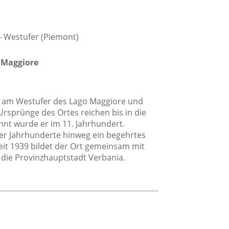
 - Westufer (Piemont)
 Maggiore
egt am Westufer des Lago Maggiore und
Ursprünge des Ortes reichen bis in die
hnt wurde er im 11. Jahrhundert.
onstiges
er Jahrhunderte hinweg ein begehrtes
Garten
eit 1939 bildet der Ort gemeinsam mit
 die Provinzhauptstadt Verbania.
Skifahren
Wandern
Balkon
Drahtlose Internetverbindung
Esstisch