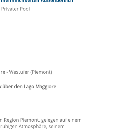
nnehmlichkeiten Außenbereich
Privater Pool
üche
Besteck / Utensilien
Geschirrspüler
Herd
ore - Westufer (Piemont)
Kaffee- / Teekocher
Küche
k über den Lago Maggiore
Küchenwaren
Kühlschrank
Ofen
chen Region Piemont, gelegen auf einem
Toaster
r ruhigen Atmosphäre, seinem