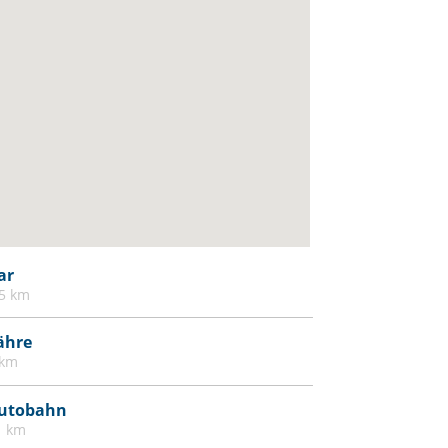
Bidet
Drahtlose Internetverbindung
Esstisch
Esszimmersitze
Extra lange Betten (> 2 Meter)
Fernseher
Feuerlöscher
Feuermelder oder Rauchmelder
Freistehend
ar
.5 km
Gästetoilette
Handtücher
ähre
 km
Haustiere
Heizung
utobahn
High Definition (HD) Flachbildfernseher -
1 km