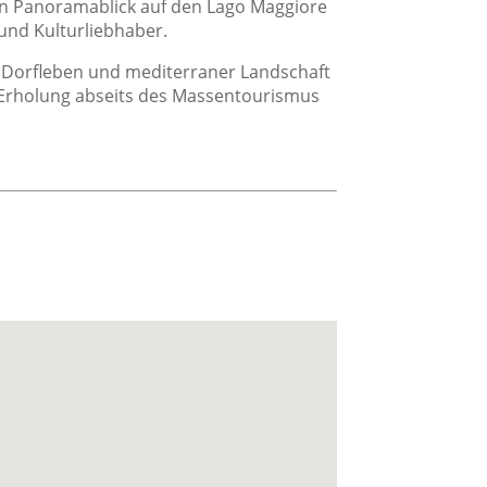
 Panoramablick auf den Lago Maggiore
icht
 und Kulturliebhaber.
Aussicht
 Dorfleben und mediterraner Landschaft
Blick auf den Pool
ie Erholung abseits des Massentourismus
Gartenaussicht
Pool mit Aussicht
Seeblick
onstiges
Garten
Gesicherter Parkplatz
Schwimmbad
Terrasse
Wandern
Balkon