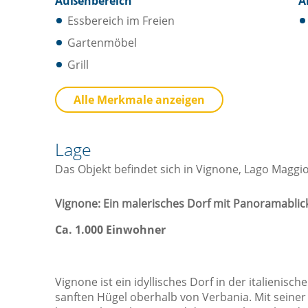
Außenbereich
A
Essbereich im Freien
Gartenmöbel
Grill
Annehmlichkeiten Ausstattung
K
Alle Merkmale anzeigen
Internet Zugang
Kabelfernsehen
Lage
Kamin
Das Objekt befindet sich in Vignone, Lago Maggi
Schreibtisch
Tische und Stühle
Vignone: Ein malerisches Dorf mit Panoramablic
Waschmaschine
Ca. 1.000 Einwohner
Vignone ist ein idyllisches Dorf in der italienis
sanften Hügel oberhalb von Verbania. Mit seine