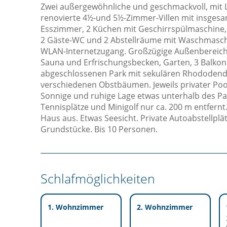
Zwei außergewöhnliche und geschmackvoll, mit L
renovierte 4½-und 5½-Zimmer-Villen mit insgesa
Esszimmer, 2 Küchen mit Geschirrspülmaschine, 5
2 Gäste-WC und 2 Abstellräume mit Waschmasch
WLAN-Internetzugang. Großzügige Außenbereiche
Sauna und Erfrischungsbecken, Garten, 3 Balkon
abgeschlossenen Park mit sekulären Rhododend
verschiedenen Obstbäumen. Jeweils privater Po
Sonnige und ruhige Lage etwas unterhalb des Pa
Tennisplätze und Minigolf nur ca. 200 m entfern
Haus aus. Etwas Seesicht. Private Autoabstellpl
Grundstücke. Bis 10 Personen.
Schlafmöglichkeiten
1. Wohnzimmer
2. Wohnzimmer