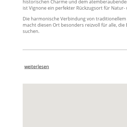
historischen Charme und dem atemberaubenden
Badezimmer
S
ist Vignone ein perfekter Rückzugsort für Natur-
Badewanne
Die harmonische Verbindung von traditionellem
begehbare Dusche
macht diesen Ort besonders reizvoll für alle, d
Bidet
suchen.
Dusche
Privates Badezimmer
Zusätzliches Badezimmer
weiterlesen
Lage
S
Dorflage