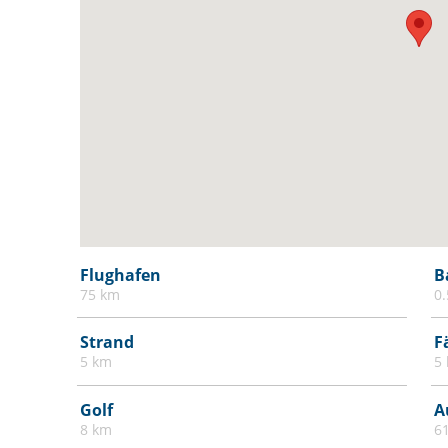
Flughafen
B
75 km
0
Strand
F
5 km
5
Golf
A
8 km
6