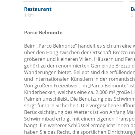
Mülleimer
Restaurant
B
1 km
5
Obergeschoss mit dem Aufzug
erreichbar
Parco Belmonte
:
Satelliten Fernsehen
Schlafsofa
Beim „Parco Belmonte“ handelt es sich um eine 
über den Hang zwischen der Ortschaft Brezzo und
Schränke im Zimmer
größeren und kleineren Villen, Häusern und Fe
Seezugang
gehört zu der renommierten Gemeinde Brezzo di
Wanderungen bietet. Beliebt sind die erfüllenden
Weingläser
und internationalen Künstlern in der romantische
Von großem Freizeitwert im „Parco Belmonte“ i
Kinderbecken, welches eine ca. 2.000 m² große 
Palmen umschließt. Die Benutzung des Schwimmb
sorgt für Ihre Sicherheit. Die vorgesehene Öffn
Berücksichtigung des Wetters ist von Anfang Ma
Schwimmbad erfolgt mit einem eigenen Transpo
hängt. Ein weiterer Schlüssel ermöglicht Ihnen d
haben Sie das Recht, die sportlichen Einrichtun