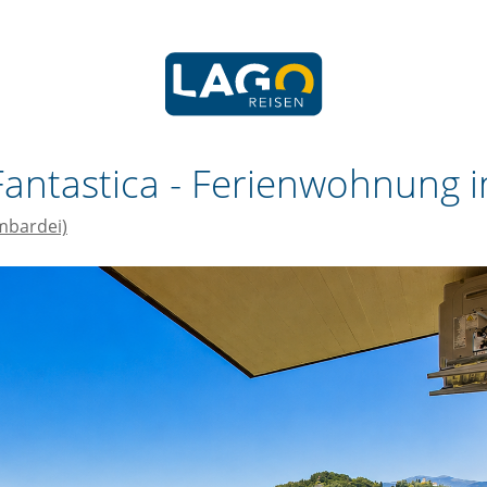
antastica -
Ferienwohnung i
mbardei)