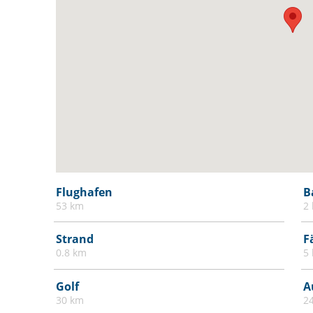
Fernseher
Feuerlöscher
Feuermelder oder Rauchmelder
Fliesen- / Marmorboden
Gemeinschaftspool
Handtücher / Bettwäsche gegen
Aufpreis
Haustiere
Heizung
Flughafen
B
High Definition (HD) Flachbildfernseher -
53 km
2
32 Zoll oder mehr
Strand
F
Kinderbett / Kinderbett
0.8 km
5
Kinderhochstuhl
Golf
A
Kohlenmonoxiddetektor
30 km
2
Mit dem Aufzug erreichbar