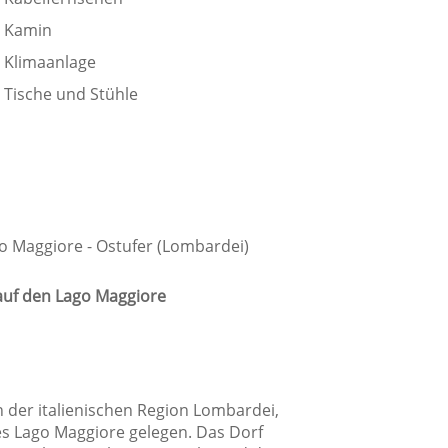
Kamin
Klimaanlage
Tische und Stühle
adezimmer
Dusche
Privates Badezimmer
go Maggiore - Ostufer (Lombardei)
 auf den Lago Maggiore
 der italienischen Region Lombardei,
es Lago Maggiore gelegen. Das Dorf