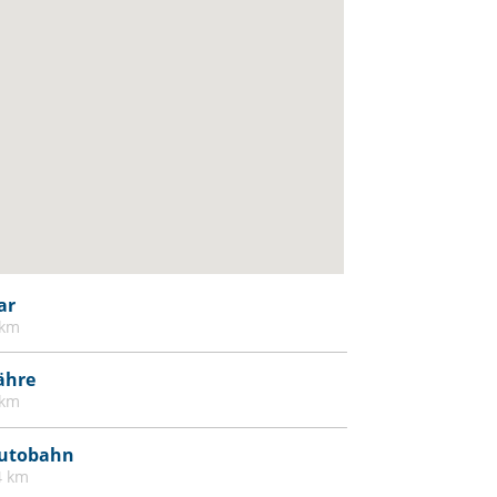
ar
 km
ähre
 km
utobahn
4 km