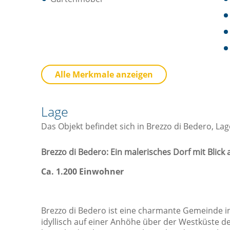
Küche
B
Alle Merkmale anzeigen
Besteck / Utensilien
Geschirrspüler
Lage
Herd
Das Objekt befindet sich in Brezzo di Bedero, La
Kaffee- / Teekocher
Küche
Brezzo di Bedero: Ein malerisches Dorf mit Blick
Küchenwaren
Ca. 1.200 Einwohner
Kühlschrank
Mikrowelle
Brezzo di Bedero ist eine charmante Gemeinde in
Ofen
idyllisch auf einer Anhöhe über der Westküste d