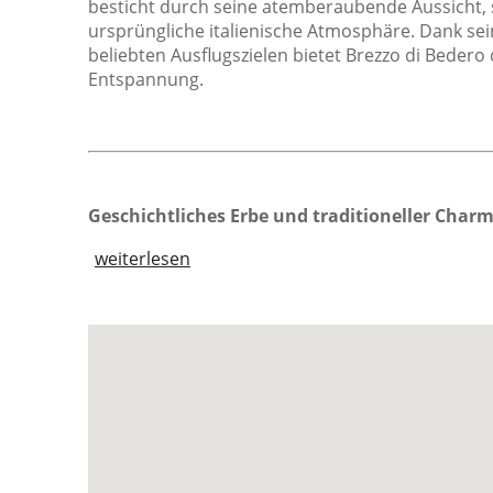
Toaster
besticht durch seine atemberaubende Aussicht, 
ursprüngliche italienische Atmosphäre. Dank se
Sicht
L
beliebten Ausflugszielen bietet Brezzo di Bedero
Entspannung.
Aussicht
Blick auf die Berge
Pool mit Aussicht
Seeblick
Geschichtliches Erbe und traditioneller Char
Sonstiges
weiterlesen
Klimaanlage
Schwimmbad
Wandern
Balkon
Drahtlose Internetverbindung
Esstisch
Esszimmersitze