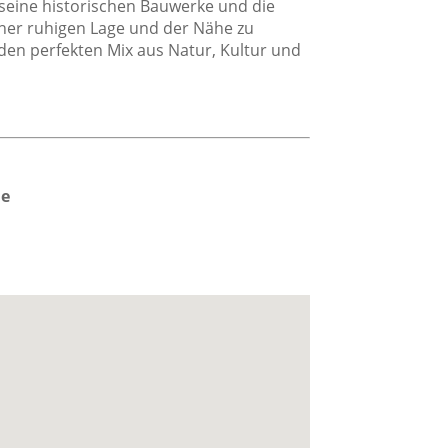
seine historischen Bauwerke und die
iner ruhigen Lage und der Nähe zu
age
 den perfekten Mix aus Natur, Kultur und
Strand
Dorflage
Ferienanlage
me