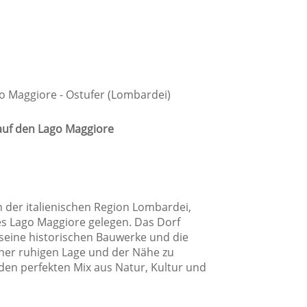
adezimmer
Badewanne
Bidet
Dusche
go Maggiore - Ostufer (Lombardei)
Privates Badezimmer
Zusätzliches Badezimmer
 auf den Lago Maggiore
 der italienischen Region Lombardei,
es Lago Maggiore gelegen. Das Dorf
seine historischen Bauwerke und die
iner ruhigen Lage und der Nähe zu
age
 den perfekten Mix aus Natur, Kultur und
Dorflage
Ferienanlage