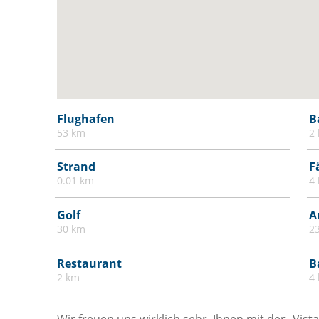
Feuerlöscher
Feuermelder oder Rauchmelder
Fliesen- / Marmorboden
Handtücher / Bettwäsche gegen
Aufpreis
Heizung
Flughafen
B
High Definition (HD) Flachbildfernseher -
53 km
2
32 Zoll oder mehr
Strand
F
Kinderbett / Kinderbett
0.01 km
4
Kinderhochstuhl
Golf
A
Kohlenmonoxiddetektor
30 km
2
Mülleimer
Parkplatz
Restaurant
B
2 km
4
Satelliten Fernsehen
Schränke im Zimmer