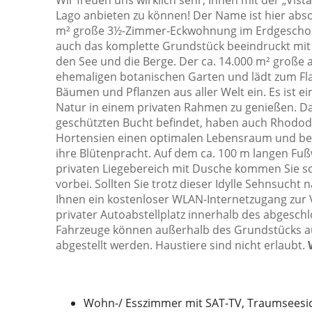
Wir freuen uns wirklich sehr, Ihnen mit der „Vis
Seezugang
Lago anbieten zu können! Der Name ist hier abso
m² große 3½-Zimmer-Eckwohnung im Erdgeschoss
Sofa
auch das komplette Grundstück beeindruckt mit
Terrasse
den See und die Berge. Der ca. 14.000 m² große 
ehemaligen botanischen Garten und lädt zum Fla
Weingläser
Bäumen und Pflanzen aus aller Welt ein. Es ist ein
Natur in einem privaten Rahmen zu genießen. Da 
geschützten Bucht befindet, haben auch Rhodod
Hortensien einen optimalen Lebensraum und bee
ihre Blütenpracht. Auf dem ca. 100 m langen F
privaten Liegebereich mit Dusche kommen Sie so
vorbei. Sollten Sie trotz dieser Idylle Sehnsucht
Ihnen ein kostenloser WLAN-Internetzugang zur
privater Autoabstellplatz innerhalb des abgesch
Fahrzeuge können außerhalb des Grundstücks auf
abgestellt werden. Haustiere sind nicht erlaubt.
Wohn-/ Esszimmer mit SAT-TV, Traumseesic