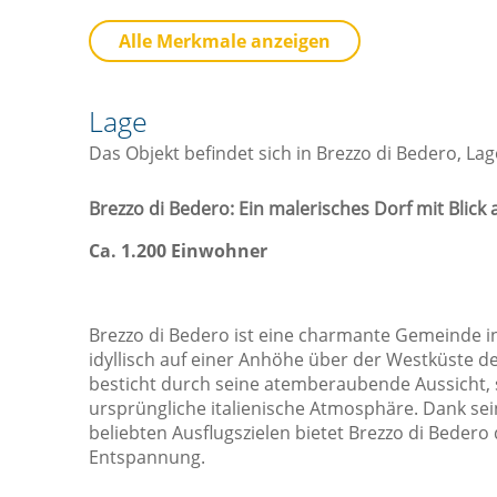
Küche
B
Alle Merkmale anzeigen
Besteck / Utensilien
Geschirrspüler
Lage
Herd
Das Objekt befindet sich in Brezzo di Bedero, La
Kaffee- / Teekocher
Küche
Brezzo di Bedero: Ein malerisches Dorf mit Blick
Küchenwaren
Ca. 1.200 Einwohner
Kühlschrank
Mikrowelle
Brezzo di Bedero ist eine charmante Gemeinde in
Ofen
idyllisch auf einer Anhöhe über der Westküste d
Toaster
besticht durch seine atemberaubende Aussicht, 
ursprüngliche italienische Atmosphäre. Dank se
Sicht
L
beliebten Ausflugszielen bietet Brezzo di Bedero
Entspannung.
Aussicht
Blick auf die Berge