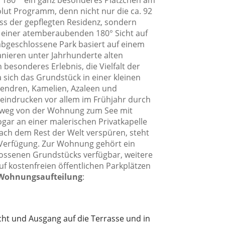
ta 180°“ ein ganz besonderes Plätzchen am
lut Programm, denn nicht nur die ca. 92
 der gepflegten Residenz, sondern
 einer atemberaubenden 180° Sicht auf
abgeschlossene Park basiert auf einem
nieren unter Jahrhunderte alten
 besonderes Erlebnis, die Vielfalt der
sich das Grundstück in einer kleinen
endren, Kamelien, Azaleen und
indrucken vor allem im Frühjahr durch
ußweg von der Wohnung zum See mit
gar an einer malerischen Privatkapelle
 nach dem Rest der Welt verspüren, steht
 Verfügung. Zur Wohnung gehört ein
lossenen Grundstücks verfügbar, weitere
 kostenfreien öffentlichen Parkplätzen
Wohnungsaufteilung
:
ht und Ausgang auf die Terrasse und in