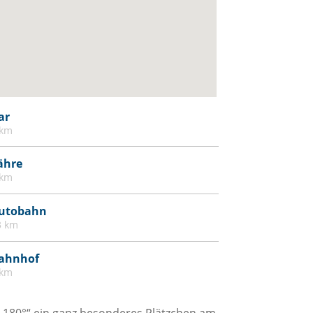
ar
 km
ähre
 km
utobahn
3 km
ahnhof
 km