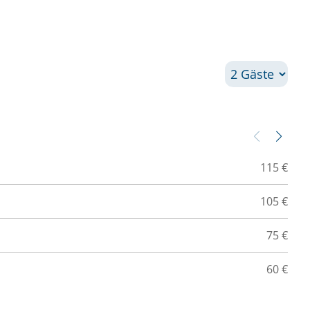
Z
115 €
13
105 €
20
75 €
03
60 €
15
03