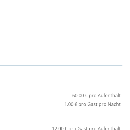
17
14
28
18
60.00 € pro Aufenthalt
1.00 € pro Gast pro Nacht
12.00 € pro Gast pro Aufenthalt