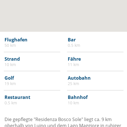
Flughafen
Bar
50 km
0.5 km
Strand
Fähre
10 km
11 km
Golf
Autobahn
19 km
25 km
Restaurant
Bahnhof
0.5 km
10 km
Die gepflegte "Residenza Bosco Sole" liegt ca. 9 km
oberhalb von Luino und dem Lago Maggiore in ruhiger