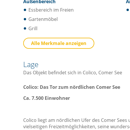
Außenbereich
A
Essbereich im Freien
Gartenmöbel
Grill
Annehmlichkeiten Ausstattung
K
Alle Merkmale anzeigen
Internet Zugang
Tische und Stühle
Lage
Waschmaschine
Das Objekt befindet sich in Colico, Comer See
Colico: Das Tor zum nördlichen Comer See
Ca. 7.500 Einwohner
Colico liegt am nördlichen Ufer des Comer Sees un
vielseitigen Freizeitmöglichkeiten, seine wunde