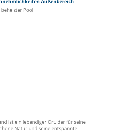
nnehmlichkeiten Außenbereich
beheizter Pool
üche
Besteck / Utensilien
Geschirrspüler
Herd
Kaffee- / Teekocher
Kochnische / Küchenzeile
Küchenwaren
Kühlschrank
Ofen
d ist ein lebendiger Ort, der für seine
Toaster
rschöne Natur und seine entspannte