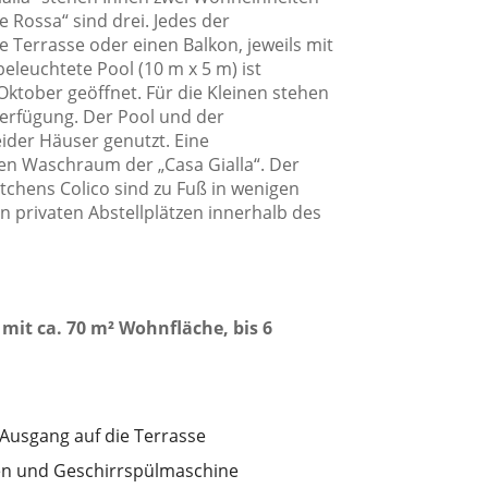
Parkplatz
 Rossa“ sind drei. Jedes der
Privater Eingang
 Terrasse oder einen Balkon, jeweils mit
eleuchtete Pool (10 m x 5 m) ist
Satelliten Fernsehen
Oktober geöffnet. Für die Kleinen stehen
Schränke im Zimmer
Verfügung. Der Pool und der
der Häuser genutzt. Eine
Sofa
ten Waschraum der „Casa Gialla“. Der
Steckdose in der Nähe des Bettes
tchens Colico sind zu Fuß in wenigen
n privaten Abstellplätzen innerhalb des
Terrasse
Wäscheständer
Weingläser
mit ca. 70 m² Wohnfläche, bis 6
Ausgang auf die Terrasse
fen und Geschirrspülmaschine