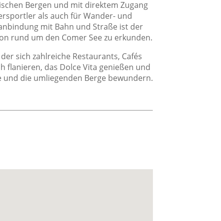
ischen Bergen und mit direktem Zugang
icht
ersportler als auch für Wander- und
Aussicht
anbindung mit Bahn und Straße ist der
gion rund um den Comer See zu erkunden.
Blick auf die Berge
Gartenaussicht
 der sich zahlreiche Restaurants, Cafés
 flanieren, das Dolce Vita genießen und
Pool mit Aussicht
ee und die umliegenden Berge bewundern.
onstiges
Garten
Gesicherter Parkplatz
Schwimmbad
Terrasse
Wandern
Bidet
Drahtlose Internetverbindung
Esstisch