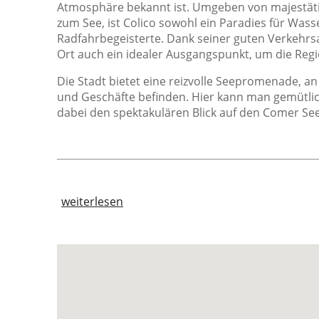
Atmosphäre bekannt ist. Umgeben von majestät
Badezimmer
S
zum See, ist Colico sowohl ein Paradies für Wass
Bidet
Radfahrbegeisterte. Dank seiner guten Verkehrs
Ort auch ein idealer Ausgangspunkt, um die Re
Dusche
Privates Badezimmer
Die Stadt bietet eine reizvolle Seepromenade, an
und Geschäfte befinden. Hier kann man gemütlich
dabei den spektakulären Blick auf den Comer S
Lage
S
Dorflage
Ferienanlage
weiterlesen