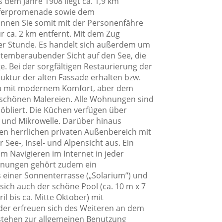
s dem Jahre 1908 liegt ca. 1,9 km
euferpromenade sowie dem
 können Sie somit mit der Personenfähre
r ca. 2 km entfernt. Mit dem Zug
iner Stunde. Es handelt sich außerdem um
atemberaubender Sicht auf den See, die
. Bei der sorgfältigen Restaurierung der
ruktur der alten Fassade erhalten bzw.
Villa mit modernem Komfort, aber dem
schönen Malereien. Alle Wohnungen sind
öbliert. Die Küchen verfügen über
 und Mikrowelle. Darüber hinaus
en herrlichen privaten Außenbereich mit
See-, Insel- und Alpensicht aus. Ein
 Navigieren im Internet in jeder
hnungen gehört zudem ein
 einer Sonnenterrasse („Solarium“) und
sich auch der schöne Pool (ca. 10 m x 7
l bis ca. Mitte Oktober) mit
er erfreuen sich des Weiteren an dem
stehen zur allgemeinen Benutzung