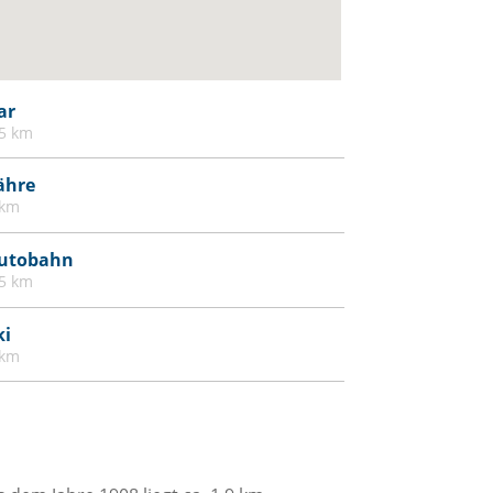
ar
.5 km
ähre
 km
utobahn
.5 km
ki
 km