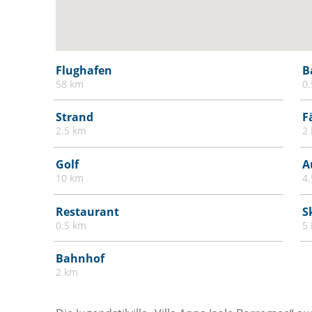
Fernseher
Feuerlöscher
Feuermelder oder Rauchmelder
Flughafen
B
58 km
0
Fliesen- / Marmorboden
Gemeinschaftspool
Strand
F
2.5 km
2
Gesamte Immobilie im Erdgeschoss
Handtücher
Golf
A
Haustiere
10 km
4
Heizung
Restaurant
S
High Definition (HD) Flachbildfernseher -
0.5 km
5
32 Zoll oder mehr
Bahnhof
Kinderbett / Kinderbett
2 km
Kinderhochstuhl
Kohlenmonoxiddetektor