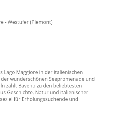
Dusche
Fön
re - Westufer (Piemont)
Privates Badezimmer
 Lago Maggiore in der italienischen
dt, der wunderschönen Seepromenade und
n zählt Baveno zu den beliebtesten
age
s Geschichte, Natur und italienischer
Stadtlage
iseziel für Erholungssuchende und