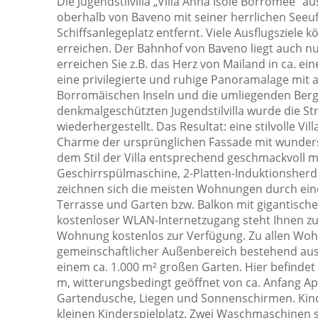
Die Jugendstilvilla „Villa Anna Isole Borromee“ au
Mülleimer
oberhalb von Baveno mit seiner herrlichen Se
Schiffsanlegeplatz entfernt. Viele Ausflugsziele
Parkplatz
erreichen. Der Bahnhof von Baveno liegt auch nu
Satelliten Fernsehen
erreichen Sie z.B. das Herz von Mailand in ca. e
eine privilegierte und ruhige Panoramalage mit 
Schlafsofa
Borromäischen Inseln und die umliegenden Berge
Schränke im Zimmer
denkmalgeschützten Jugendstilvilla wurde die St
wiederhergestellt. Das Resultat: eine stilvolle 
Selbstgesteuertes Heiz- / Kühlsystem
Charme der ursprünglichen Fassade mit wunder
Sofa
dem Stil der Villa entsprechend geschmackvoll m
Geschirrspülmaschine, 2-Platten-Induktionsherd
Steckdose in der Nähe des Bettes
zeichnen sich die meisten Wohnungen durch ein
Terrasse
Terrasse und Garten bzw. Balkon mit gigantischer 
kostenloser WLAN-Internetzugang steht Ihnen zum
Wasserkocher
Wohnung kostenlos zur Verfügung. Zu allen Wo
Weingläser
gemeinschaftlicher Außenbereich bestehend aus
einem ca. 1.000 m² großen Garten. Hier befindet 
m, witterungsbedingt geöffnet von ca. Anfang Apri
Gartendusche, Liegen und Sonnenschirmen. Kind
kleinen Kinderspielplatz. Zwei Waschmaschinen 