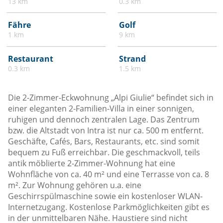
13 km
0.3 km
Fähre
Golf
1 km
9 km
Restaurant
Strand
0.3 km
1.5 km
Die 2-Zimmer-Eckwohnung „Alpi Giulie“ befindet sich in
einer eleganten 2-Familien-Villa in einer sonnigen,
ruhigen und dennoch zentralen Lage. Das Zentrum
bzw. die Altstadt von Intra ist nur ca. 500 m entfernt.
Geschäfte, Cafés, Bars, Restaurants, etc. sind somit
bequem zu Fuß erreichbar. Die geschmackvoll, teils
antik möblierte 2-Zimmer-Wohnung hat eine
Wohnfläche von ca. 40 m² und eine Terrasse von ca. 8
m². Zur Wohnung gehören u.a. eine
Geschirrspülmaschine sowie ein kostenloser WLAN-
Internetzugang. Kostenlose Parkmöglichkeiten gibt es
in der unmittelbaren Nähe. Haustiere sind nicht