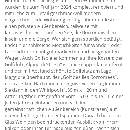
Himmel näher. Die insgesamt neun Wohneinheiten
wurden bis zum Frühjahr 2024 komplett renoviert und
mit Liebe zum Detail geschmackvoll modern
eingerichtet. Jede Wohnung verfügt über mindestens
einen privaten Außenbereich, teilweise mit
fantastischer Sicht auf den See, die Borromäischen
Inseln und die Berge. Wer sich gern sportlich betätigt,
findet hier zahlreiche Möglichkeiten für Wander- oder
Fahrradtouren auf gut markierten und ausgebauten
Wegen. Auch Golfspieler kommen auf ihre Kosten: der
Golfclub „Alpino di Stresa“ ist nur knapp 3 km entfernt,
und der mit Abstand schönste Golfplatz am Lago
Maggiore überhaupt, der „Golf des Iles Borromees“,
nur ca. 7 km. Nach einem ereignisreichen Tag können
Sie dann in den Whirlpool (1,85 m x 1,20 m und
witterungsbedingt geöffnet vom 15.03. bis 15.11. eines
jeden Jahres) eintauchen und sich im
gemeinschaftlichen Außenbereich (Kunstrasen) auf
einem der Liegestühle entspannen. Danach bei einem
Glas Wein den beeindruckenden Ausblick von Ihrem
Balkon oder Ihrer Terrasse aus genießen - wenn sich