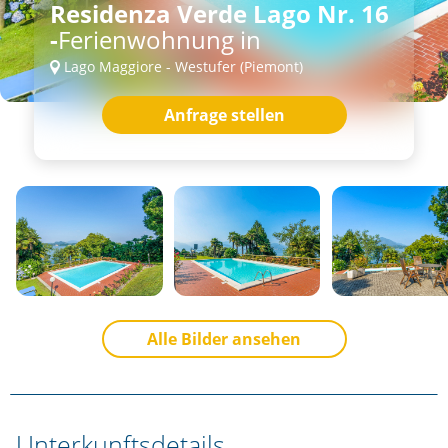
Residenza Verde Lago Nr. 16
-
Ferienwohnung in
Lago Maggiore - Westufer (Piemont)
Anfrage stellen
Alle Bilder ansehen
Unterkunftsdetails