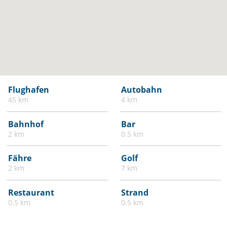
Flughafen
Autobahn
45 km
4 km
Bahnhof
Bar
2 km
0.5 km
Fähre
Golf
2 km
7 km
Restaurant
Strand
0.5 km
0.5 km