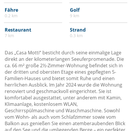
Fähre
Golf
0.2 km
9 km
Restaurant
Strand
7 km
0.3 km
Das „Casa Motti“ besticht durch seine einmalige Lage
direkt an der kilometerlangen Seeuferpromenade. Die
ca. 66 m² große 2½-Zimmer-Wohnung befindet sich in
der dritten und obersten Etage eines gepflegten 5-
Familien-Hauses und bietet somit Ruhe und einen
herrlichen Ausblick. Im Jahr 2024 wurde die Wohnung
renoviert und geschmackvoll eingerichtet. Sie ist
komfortabel ausgestattet, unter anderem mit Kamin,
Klimaanlage, kostenlosem WLAN,
Geschirrspülmaschine und Waschmaschine. Sowohl
vom Wohn- als auch vom Schlafzimmer sowie vom
Balkon aus genießen Sie einen atemberaubenden Blick
auf den See und die umliegenden Berge – ein perfekter