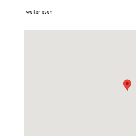
Schnorcheln
weiterlesen
Skifahren
Terrasse
Wandern
Bidet
Drahtlose Internetverbindung
Esstisch
Esszimmersitze
Fernseher
Feuerlöscher
Feuermelder oder Rauchmelder
Fliesen- / Marmorboden
Handtücher / Bettwäsche gegen
Aufpreis