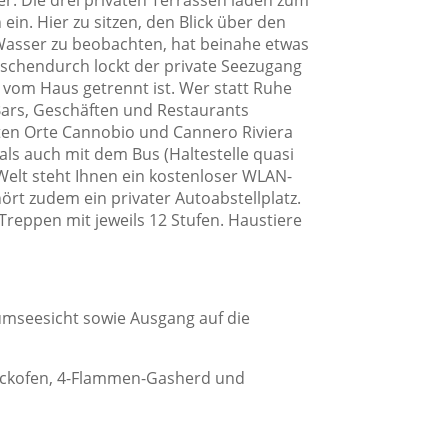
r. Die drei privaten Terrassen laden zum
in. Hier zu sitzen, den Blick über den
Wasser zu beobachten, hat beinahe etwas
ischendurch lockt der private Seezugang
e vom Haus getrennt ist. Wer statt Ruhe
, Bars, Geschäften und Restaurants
ten Orte Cannobio und Cannero Riviera
ls auch mit dem Bus (Haltestelle quasi
Welt steht Ihnen ein kostenloser WLAN-
rt zudem ein privater Autoabstellplatz.
 Treppen mit jeweils 12 Stufen. Haustiere
mseesicht sowie Ausgang auf die
ackofen, 4-Flammen-Gasherd und