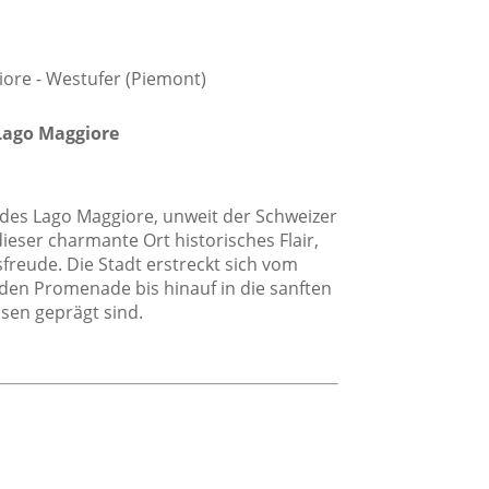
Dusche
Privates Badezimmer
iore - Westufer (Piemont)
Lago Maggiore
 des Lago Maggiore, unweit der Schweizer
ieser charmante Ort historisches Flair,
eude. Die Stadt erstreckt sich vom
age
den Promenade bis hinauf in die sanften
Direkt am Strand
sen geprägt sind.
Strand
Dorflage