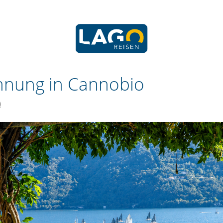
hnung in Cannobio
)