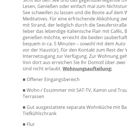
Sicht auf den See und das gegenüberliegende Ufe
Lesen, Genießen oder einfach mal zum Nichtstun e
See schweifen zu lassen und die Boote auf dem 
Meditatives. Für eine erfrischende Abkühlung zw
mit Strand, der lediglich durch die Seeuferstraß
lieber das lebendige italienische Flair mit Cafés
genießen möchte, erreicht die beiden zauberhaf
bequem in ca. 5 Minuten – sowohl mit dem Auto a
vor der Haustür). Für den Kontakt zum Rest der 
Internetzugang zur Verfügung. Zur Wohnung gehö
Von dort aus erreichen Sie Ihr Domizil über zwei
sind nicht erlaubt.
Wohnungsaufteilung:
■
Offener Eingangsbereich
■
Wohn-/ Esszimmer mit SAT-TV, Kamin und Trau
Terrassen
■
Gut ausgestattete separate Wohnküche mit B
Tiefkühlschrank
■
Flur