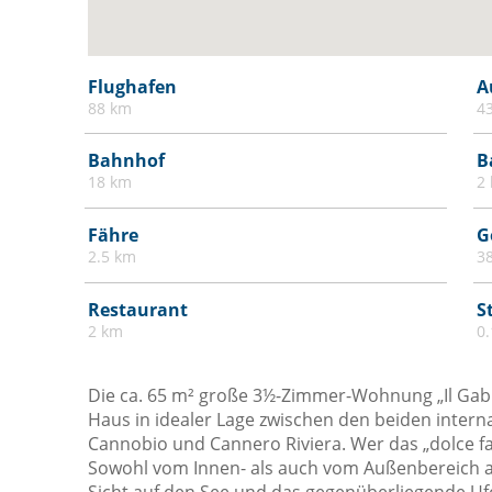
Kohlenmonoxiddetektor
Mülleimer
Flughafen
A
Parkplatz
88 km
4
Privater Eingang
Bahnhof
B
Satelliten Fernsehen
18 km
2
Schränke im Zimmer
Fähre
G
Seezugang
2.5 km
3
Sofa
Terrasse
Restaurant
S
2 km
0
Weingläser
Die ca. 65 m² große 3½-Zimmer-Wohnung „Il Gabbi
Haus in idealer Lage zwischen den beiden inter
Cannobio und Cannero Riviera. Wer das „dolce far n
Sowohl vom Innen- als auch vom Außenbereich 