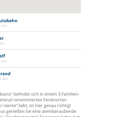
utobahn
3 km
ar
 km
olf
8 km
trand
.1 km
ano“ befindet sich in einem 3-Familien-
national renommierten Ferienorten
iente“ liebt, ist hier genau richtig!
aus genießen Sie eine atemberaubende