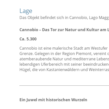
Herd
Lage
Kaffee- / Teekocher
Das Objekt befindet sich in Cannobio, Lago Magg
Küche
Küchenwaren
Cannobio –
Das Tor zur Natur und Kultur am 
Kühlschrank
Ca. 5.300
Ofen
Cannobio ist eine malerische Stadt am Westufer
Toaster
Grenze. Gelegen in der Region Piemont, vereint d
atemberaubende Natur und mediterrane Lebensfr
Sicht
L
lebendigen Uferbereich mit seiner beeindrucken
Aussicht
Hügel, die von Kastanienwäldern und Weinterras
Blick auf die Berge
Gartenaussicht
Seeblick
Ein Juwel mit historischen Wurzeln
Sonstiges
Familienzimmer