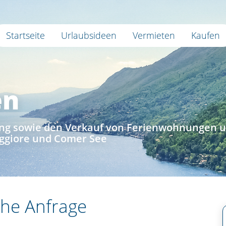
Startseite
Urlaubsideen
Vermieten
Kaufen
en
tung sowie den Verkauf von Ferienwohnungen 
ggiore und Comer See
che Anfrage