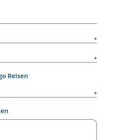
go Reisen
sen