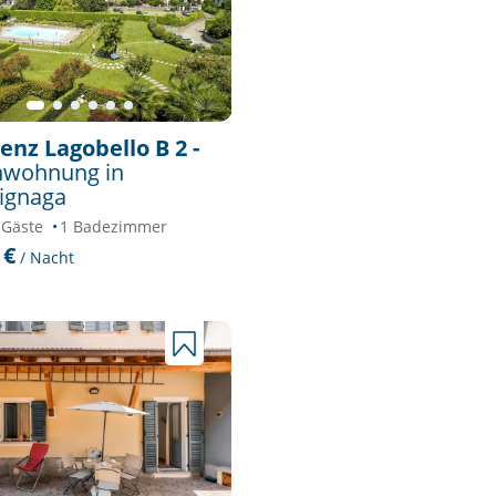
enz Lagobello B 2 -
nwohnung in
ignaga
 Gäste
1 Badezimmer
 €
/ Nacht