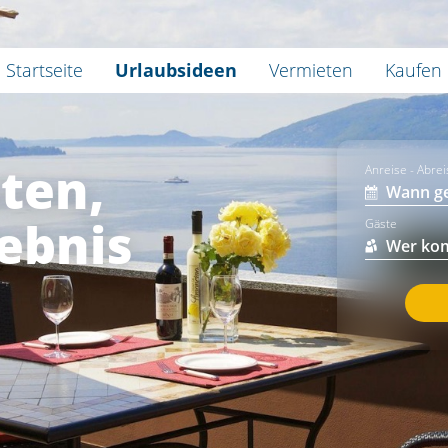
Startseite
Urlaubsideen
Vermieten
Kaufen
ten,
Anreise - Abre
ebnis
Gäste