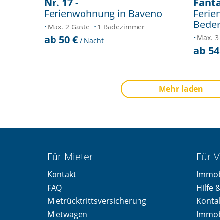
Nr. 17 -
Fanta
Ferienwohnung in Baveno
Ferie
Bede
Max. 2 Gäste
1 Badezimmer
ab 50 €
Max. 3
/ Nacht
ab 54
Mehr laden
Für Mieter
Für V
Kontakt
Immob
FAQ
Hilfe 
Mietrücktrittsversicherung
Konta
Mietwagen
Immob