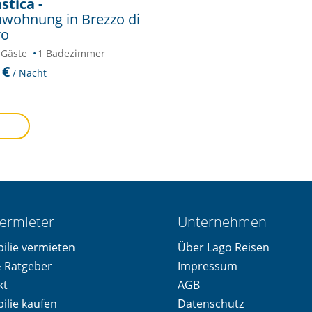
stica -
nwohnung in Brezzo di
ro
 Gäste
1 Badezimmer
 €
/ Nacht
ermieter
Unternehmen
ilie vermieten
Über Lago Reisen
& Ratgeber
Impressum
kt
AGB
ilie kaufen
Datenschutz