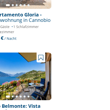
tamento Gloria -
nwohnung in Cannobio
 Gäste
1 Schlafzimmer
dezimmer
 €
/ Nacht
 Belmonte: Vista