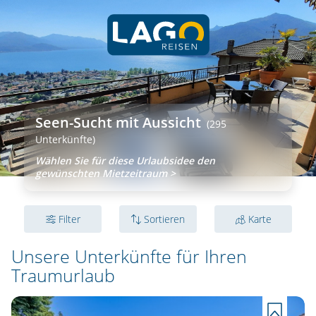
Seen-Sucht mit Aussicht
(295
Unterkünfte)
Wählen Sie für diese Urlaubsidee den
gewünschten Mietzeitraum >
Filter
Sortieren
Karte
Unsere Unterkünfte für
Ihren
Traumurlaub