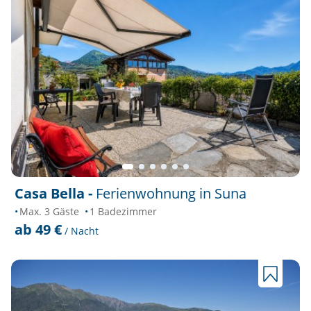
Casa Bella -
Ferienwohnung in Suna
Max. 3 Gäste
1 Badezimmer
ab 49 €
/ Nacht